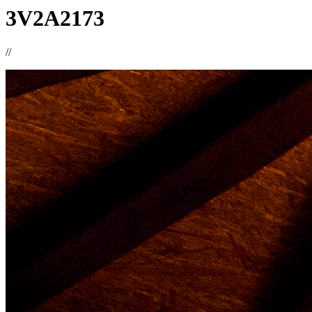
3V2A2173
//