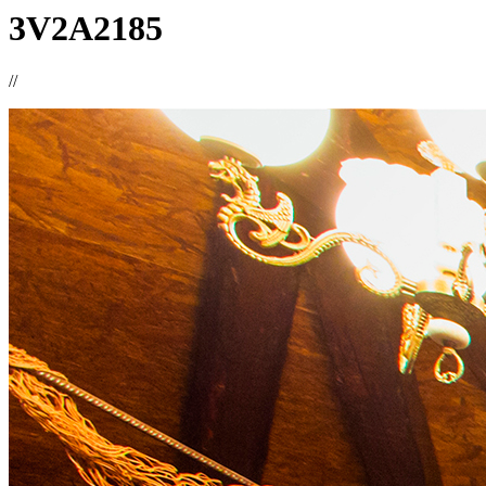
3V2A2185
//