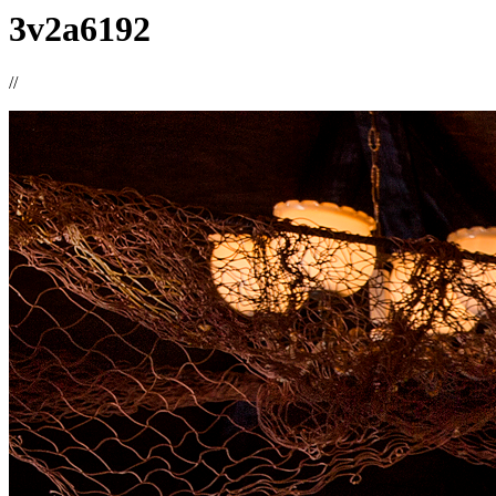
3v2a6192
//